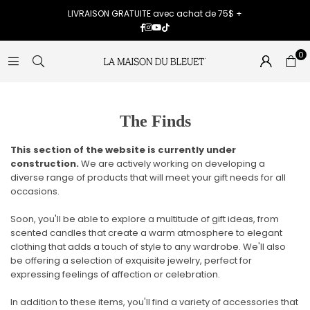
LIVRAISON GRATUITE avec achat de 75$ +
Facebook
Instagram
YouTube
TikTok
0
The Finds
This section of the website is currently under
construction.
We are actively working on developing a
diverse range of products that will meet your gift needs for all
occasions.
Soon, you'll be able to explore a multitude of gift ideas, from
scented candles that create a warm atmosphere to elegant
clothing that adds a touch of style to any wardrobe. We'll also
be offering a selection of exquisite jewelry, perfect for
expressing feelings of affection or celebration.
In addition to these items, you'll find a variety of accessories that