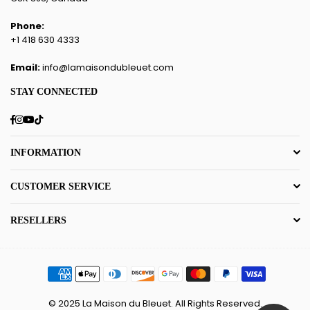
Phone:
+1 418 630 4333
Email:
info@lamaisondubleuet.com
STAY CONNECTED
Facebook
Instagram
YouTube
TikTok
INFORMATION
CUSTOMER SERVICE
RESELLERS
© 2025 La Maison du Bleuet. All Rights Reserved.