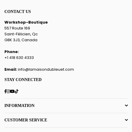
CONTACT US
Workshop-Boutique
557 Route 169
Saint-Félicien, Qc
G8K 3J3, Canada
Phone:
+1 418 630 4333
Email:
info@lamaisondubleuet.com
STAY CONNECTED
Facebook
Instagram
YouTube
TikTok
INFORMATION
CUSTOMER SERVICE