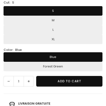
Cut:
S
S
M
L
XL
Color:
Blue
Blue
Forest Green
Decrease
Increase
ADD TO CART
Quantity
quantity
quantity
for
for
Spectacled
Spectacled
Bear
Bear
LIVRAISON GRATUITE