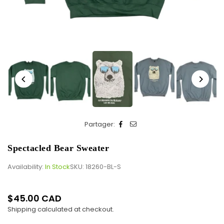
Partager:
Spectacled Bear Sweater
Availability:
In Stock
SKU:
18260-BL-S
$45.00 CAD
Regular
Shipping
calculated at checkout.
price