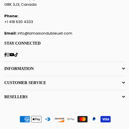
G8K 3J3, Canada
Phone:
+1 418 630 4333
Email:
info@lamaisondubleuet.com
STAY CONNECTED
Facebook
Instagram
YouTube
TikTok
INFORMATION
CUSTOMER SERVICE
RESELLERS