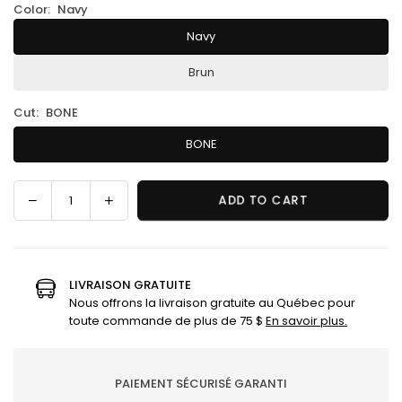
Color:
Navy
Navy
Brun
Cut:
BONE
BONE
Decrease
Increase
ADD TO CART
Quantity
quantity
quantity
for
for
Classic
Classic
Lac-
Lac-
LIVRAISON GRATUITE
Saint-
Saint-
Nous offrons la livraison gratuite au Québec pour
Jean
Jean
toute commande de plus de 75 $
En savoir plus.
cap
cap
PAIEMENT SÉCURISÉ GARANTI