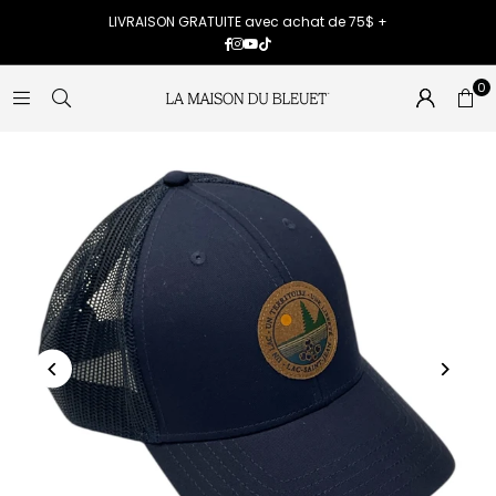
LIVRAISON GRATUITE avec achat de 75$ +
Facebook
Instagram
YouTube
TikTok
0