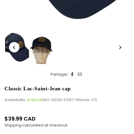
Partager:
Classic Lac-Saint-Jean cap
Availability:
In Stock
SKU:
I3028-ES107-Marine-OS
$39.99 CAD
Regular
Shipping
calculated at checkout.
price